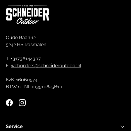
Oude Baan 12
5242 HS Rosmalen
T: +31736144307
E:
weborders@schneideroutdoor.nl
KvK: 16060574
BTW nr: NL003510825B10
Facebook
Instagram
Service