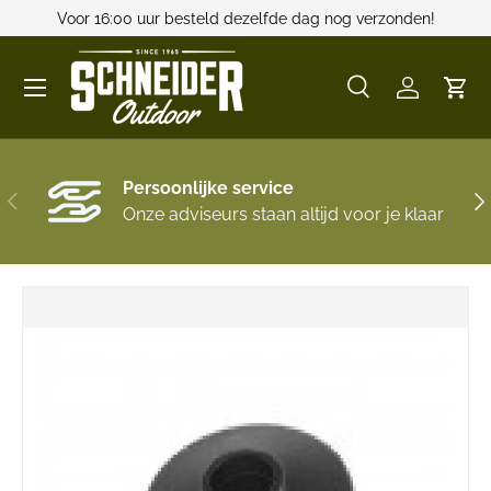
Voor 16:00 uur besteld dezelfde dag nog verzonden!
GA NAAR INHOUD
Menu
Zoeken
Inloggen
Win
Zoeken
Zoeken
Persoonlijke service
VORIGE
VO
Onze adviseurs staan altijd voor je klaar