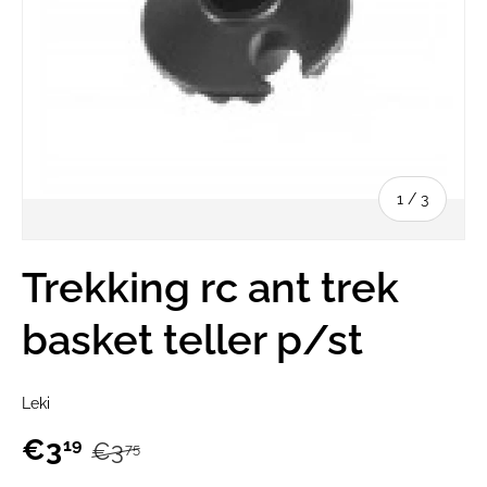
van
1
/
3
Trekking rc ant trek
basket teller p/st
Leki
€3
19
€3
75