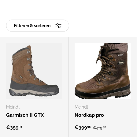
Filteren & sorteren
Meindl
Meindl
Garmisch II GTX
Nordkap pro
€359
€399
95
95
€419
90