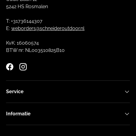
5242 HS Rosmalen
T: +31736144307
E:
weborders@schneideroutdoor.nl
KvK: 16060574
BTW nr: NL003510825B10
Facebook
Instagram
Service
Informatie