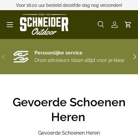
Voor 16:00 uur besteld dezelfde dag nog verzonden!
GA NAAR INHOUD
Menu
Zoeken
Inloggen
Win
Zoeken
Zoeken
Persoonlijke service
VORIGE
VO
Onze adviseurs staan altijd voor je klaar
Gevoerde Schoenen
Heren
Gevoerde Schoenen Heren