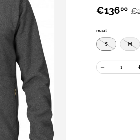
€136
00
€
maat
S
M
Aantal
-