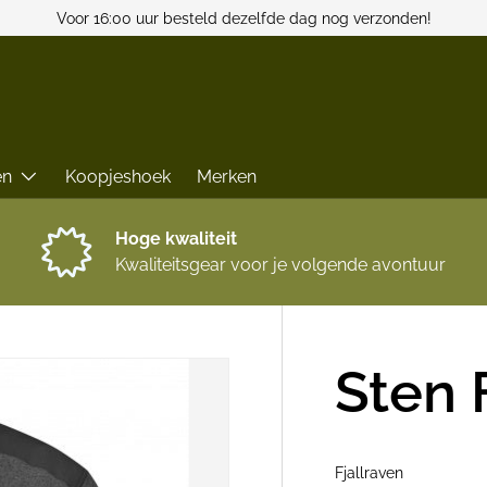
Voor 16:00 uur besteld dezelfde dag nog verzonden!
en
Koopjeshoek
Merken
Hoge kwaliteit
Kwaliteitsgear voor je volgende avontuur
Sten 
Fjallraven