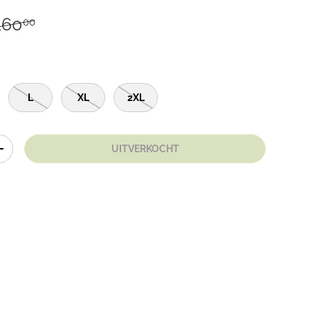
160
00
L
XL
2XL
UITVERKOCHT
+