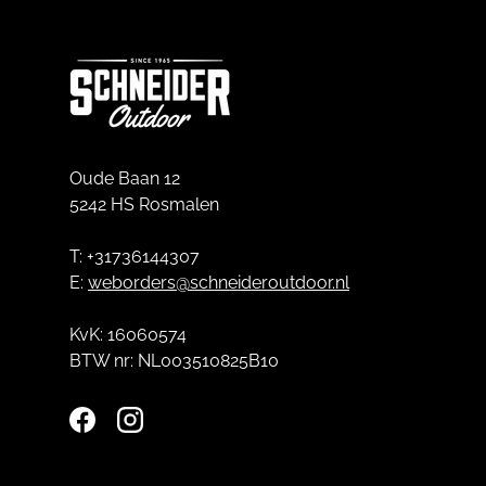
Oude Baan 12
5242 HS Rosmalen
T: +31736144307
E:
weborders@schneideroutdoor.nl
KvK: 16060574
BTW nr: NL003510825B10
Facebook
Instagram