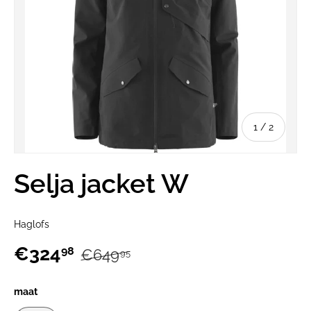
van
1
/
2
Selja jacket W
Haglofs
€324
98
€649
95
maat