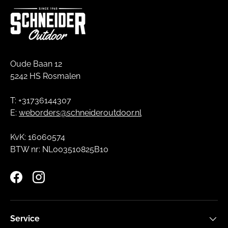
Oude Baan 12
5242 HS Rosmalen
T: +31736144307
E:
weborders@schneideroutdoor.nl
KvK: 16060574
BTW nr: NL003510825B10
Facebook
Instagram
Service