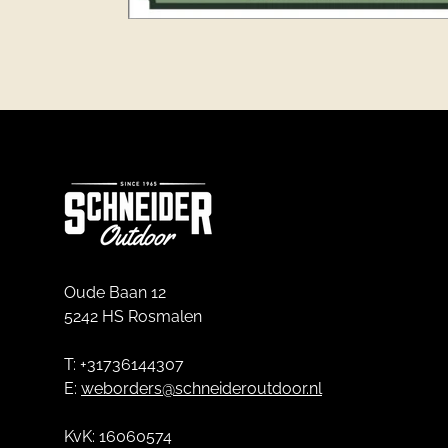
Oude Baan 12
5242 HS Rosmalen
T: +31736144307
E:
weborders@schneideroutdoor.nl
KvK: 16060574