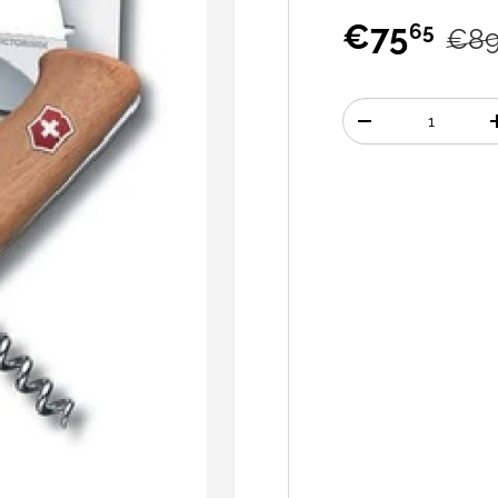
€75
65
€8
Aantal
-