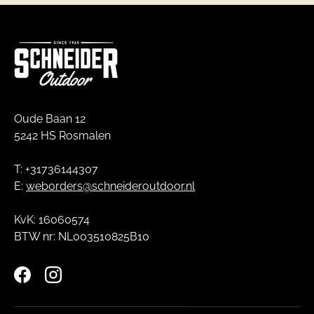
Oude Baan 12
5242 HS Rosmalen
T: +31736144307
E:
weborders@schneideroutdoor.nl
KvK: 16060574
BTW nr: NL003510825B10
Facebook
Instagram