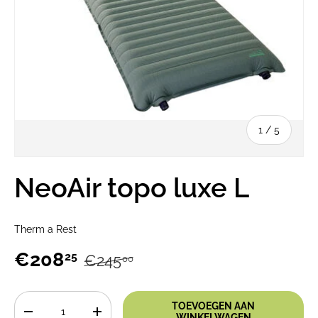
van
1
/
5
NeoAir topo luxe L
Therm a Rest
€208
25
€245
00
Aantal
TOEVOEGEN AAN
-
+
WINKELWAGEN