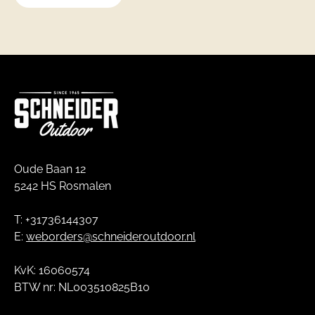
Oude Baan 12
5242 HS Rosmalen
T: +31736144307
E:
weborders@schneideroutdoor.nl
KvK: 16060574
BTW nr: NL003510825B10