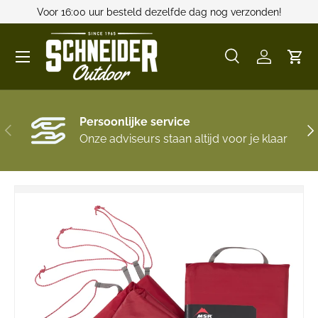
Voor 16:00 uur besteld dezelfde dag nog verzonden!
GA NAAR INHOUD
Menu
Zoeken
Inloggen
Win
Zoeken
Zoeken
Persoonlijke service
VORIGE
VO
Onze adviseurs staan altijd voor je klaar