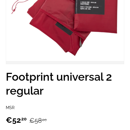
Footprint universal 2
regular
MSR
€52
20
€58
00