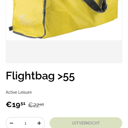
Flightbag >55
Active Leisure
€19
51
€22
95
Aantal
UITVERKOCHT
-
+