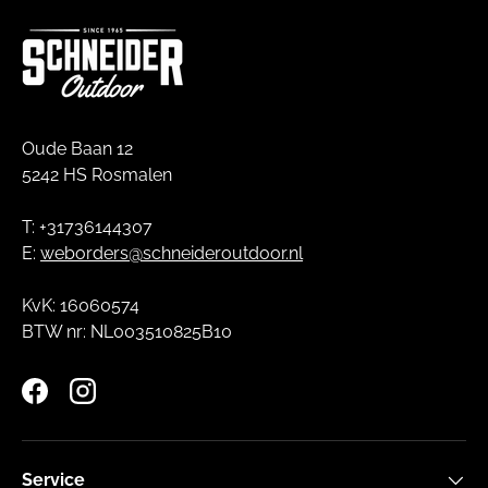
Oude Baan 12
5242 HS Rosmalen
T: +31736144307
E:
weborders@schneideroutdoor.nl
KvK: 16060574
BTW nr: NL003510825B10
Facebook
Instagram
Service