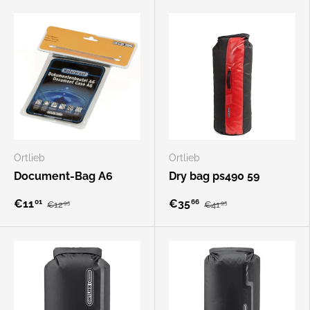
Ortlieb
Ortlieb
Document-Bag A6
Dry bag ps490 59
€11
€35
01
66
€12
€41
95
95