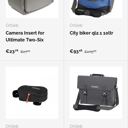
Ortlieb
Ortlieb
Camera Insert for
City biker ql2.1 10ltr
Ultimate Two-Six
€23
€93
76
46
€27
€109
95
95
Ortlieb
Ortlieb