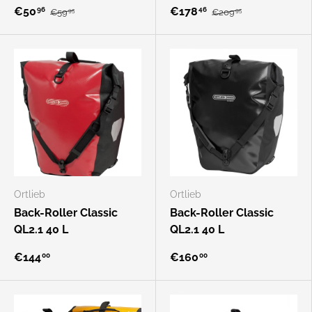
€50
€178
96
46
€59
€209
95
95
Ortlieb
Ortlieb
Back-Roller Classic
Back-Roller Classic
QL2.1 40 L
QL2.1 40 L
€144
€160
00
00