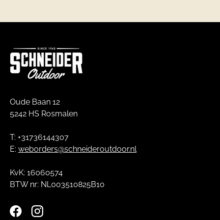
Oude Baan 12
5242 HS Rosmalen
T: +31736144307
E:
weborders@schneideroutdoor.nl
KvK: 16060574
BTW nr: NL003510825B10
Facebook
Instagram