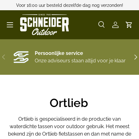
Voor 16:00 uur besteld dezelfde dag nog verzonden!
GA NAAR INHOUD
Menu
Zoeken
Inloggen
Win
Zoeken
Zoeken
Persoonlijke service
VORIGE
VO
Onze adviseurs staan altijd voor je klaar
Ortlieb
Ortlieb is gespecialiseerd in de productie van
waterdichte tassen voor outdoor gebruik. Het meest
bekend zijn de Ortlieb fietstassen en dan met name de