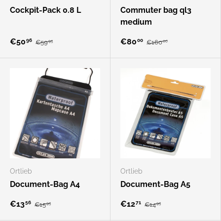
Cockpit-Pack 0.8 L
Commuter bag ql3
medium
€50
€80
96
00
€59
€160
95
00
Ortlieb
Ortlieb
Document-Bag A4
Document-Bag A5
€13
€12
56
71
€15
€14
95
95